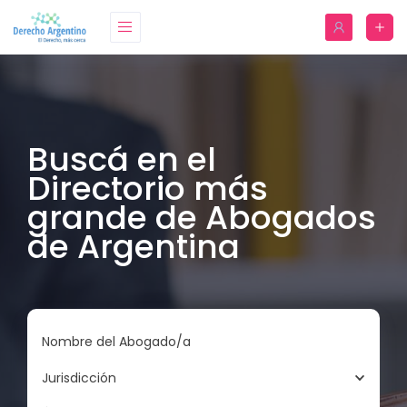
Buscá en el
Directorio más
grande de Abogados
de Argentina
Nombre del Abogado/a
Jurisdicción