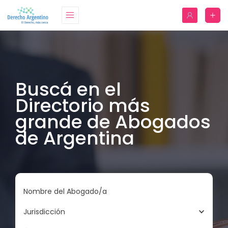
Buscá en el
Directorio más
grande de Abogados
de Argentina
Nombre del Abogado/a
Jurisdicción