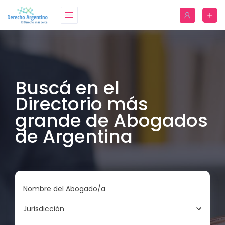
Buscá en el
Directorio más
grande de Abogados
de Argentina
Nombre del Abogado/a
Jurisdicción