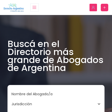
Buscá en el
Directorio más
grande de Abogados
de Argentina
Nombre del Abogado/a
Jurisdicción