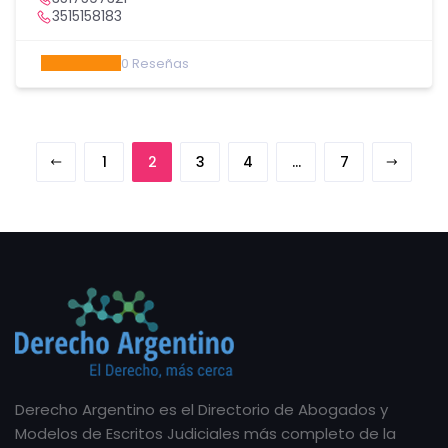
3515158183
0
Reseñas
1
2
3
4
…
7
Derecho Argentino es el Directorio de Abogados y
Modelos de Escritos Judiciales más completo de la