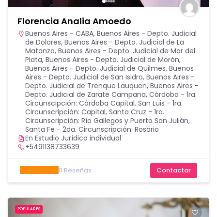
Florencia Analia Amoedo
Buenos Aires - CABA
,
Buenos Aires - Depto. Judicial
de Dolores
,
Buenos Aires - Depto. Judicial de La
Matanza
,
Buenos Aires - Depto. Judicial de Mar del
Plata
,
Buenos Aires - Depto. Judicial de Morón
,
Buenos Aires - Depto. Judicial de Quilmes
,
Buenos
Aires - Depto. Judicial de San Isidro
,
Buenos Aires -
Depto. Judicial de Trenque Lauquen
,
Buenos Aires -
Depto. Judicial de Zarate Campana
,
Córdoba - 1ra.
Circunscipción: Córdoba Capital
,
San Luis - 1ra.
Circunscripción: Capital
,
Santa Cruz - 1ra.
Circunscripción: Río Gallegos y Puerto San Julián
,
Santa Fe - 2da. Circunscripción: Rosario
En Estudio Jurídico individual
+5491138733639
0
Reseñas
Contactar
POPULARES