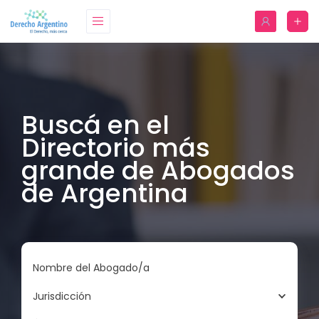
Buscá en el
Directorio más
grande de Abogados
de Argentina
Nombre del Abogado/a
Jurisdicción