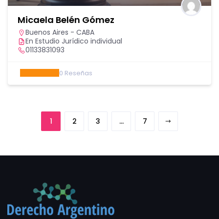
Micaela Belén Gómez
Buenos Aires - CABA
En Estudio Jurídico individual
01133831093
0
Reseñas
1
2
3
…
7