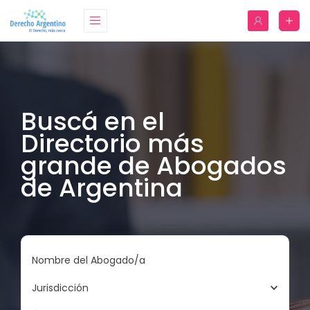
Buscá en el
Directorio más
grande de Abogados
de Argentina
Nombre del Abogado/a
Jurisdicción