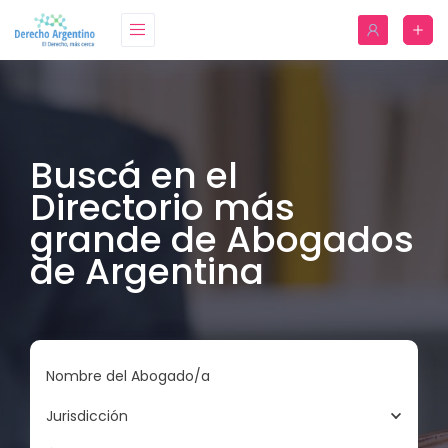
Buscá en el
Directorio más
grande de Abogados
de Argentina
Nombre del Abogado/a
Jurisdicción