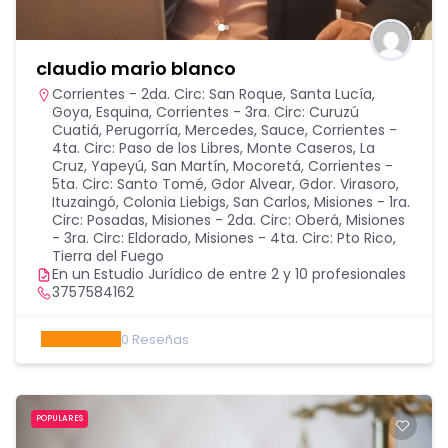
claudio mario blanco
Corrientes - 2da. Circ: San Roque, Santa Lucía,
Goya, Esquina
,
Corrientes - 3ra. Circ: Curuzú
Cuatiá, Perugorría, Mercedes, Sauce
,
Corrientes -
4ta. Circ: Paso de los Libres, Monte Caseros, La
Cruz, Yapeyú, San Martín, Mocoretá
,
Corrientes -
5ta. Circ: Santo Tomé, Gdor Alvear, Gdor. Virasoro,
Ituzaingó, Colonia Liebigs, San Carlos
,
Misiones - 1ra.
Circ: Posadas
,
Misiones - 2da. Circ: Oberá
,
Misiones
- 3ra. Circ: Eldorado
,
Misiones - 4ta. Circ: Pto Rico
,
Tierra del Fuego
En un Estudio Jurídico de entre 2 y 10 profesionales
3757584162
0
Reseñas
POPULARES