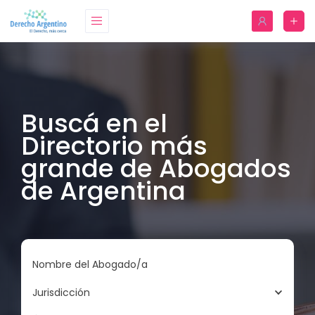
Buscá en el
Directorio más
grande de Abogados
de Argentina
Nombre del Abogado/a
Jurisdicción