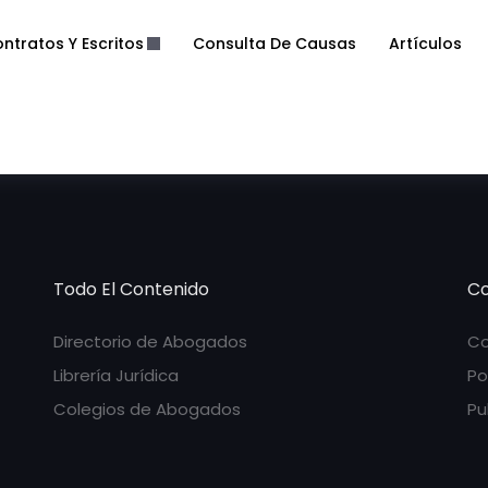
ntratos Y Escritos
Consulta De Causas
Artículos
Todo El Contenido
Co
Directorio de Abogados
Co
Librería Jurídica
Po
Colegios de Abogados
Pu