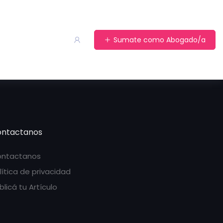
Sumate como Abogado/a
ntactanos
ntactanos
lítica de privacidad
blicá tu Artículo