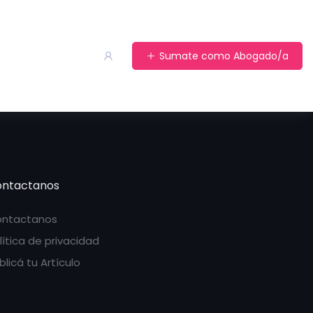
Sumate como Abogado/a
ntactanos
ntactanos
lítica de privacidad
blicá tu Artículo