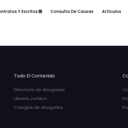
ntratos Y Escritos
Consulta De Causas
Artículos
Todo El Contenido
Co
Directorio de Abogados
Co
Librería Jurídica
Po
Colegios de Abogados
Pu