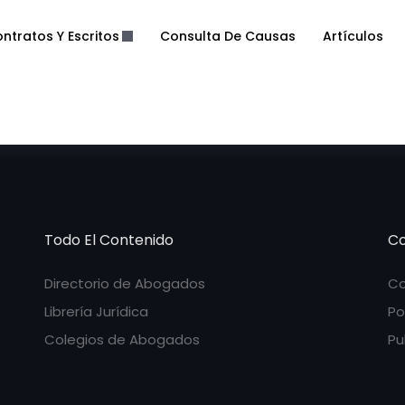
ntratos Y Escritos
Consulta De Causas
Artículos
Todo El Contenido
Co
Directorio de Abogados
Co
Librería Jurídica
Po
Colegios de Abogados
Pu