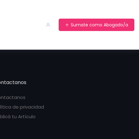
Sumate como Abogado/a
ntactanos
ntactanos
lítica de privacidad
blicá tu Artículo