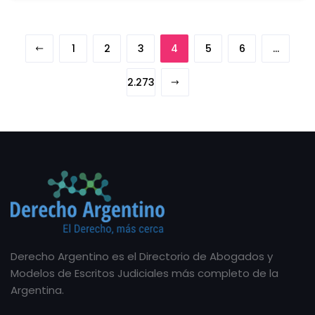
1
2
3
4
5
6
…
2.273
Derecho Argentino es el Directorio de Abogados y
Modelos de Escritos Judiciales más completo de la
Argentina.