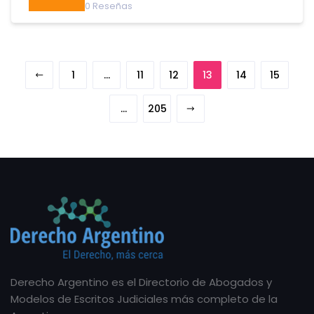
0
Reseñas
1
…
11
12
13
14
15
…
205
Derecho Argentino es el Directorio de Abogados y
Modelos de Escritos Judiciales más completo de la