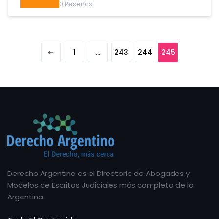
0
Reseñas
1
…
243
244
245
Derecho Argentino es el Directorio de Abogados y
Modelos de Escritos Judiciales más completo de la
Argentina.