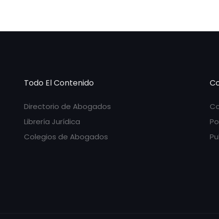
Todo El Contenido
Co
Directorio de Abogados
Co
Librería Jurídica
Po
Colegios de Abogados
Pu