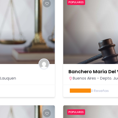
POPULARES
Banchero Maria Del 
e Lauquen
Buenos Aires - Depto. J
0
Reseñas
POPULARES