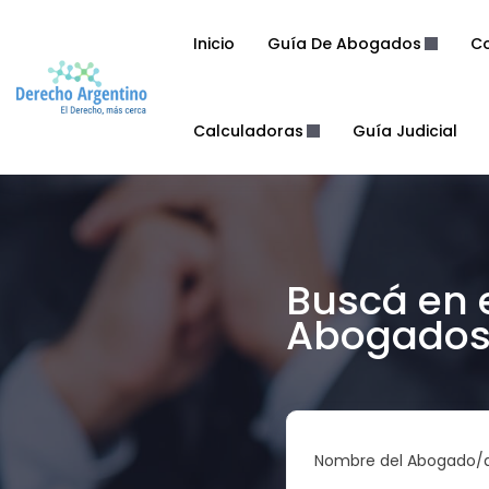
Inicio
Guía De Abogados
Co
Calculadoras
Guía Judicial
Buscá en 
Abogados 
Nombre del Abogado/