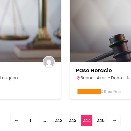
Paso Horacio
e Lauquen
Buenos Aires - Depto. J
0
Reseñas
1
…
242
243
244
245