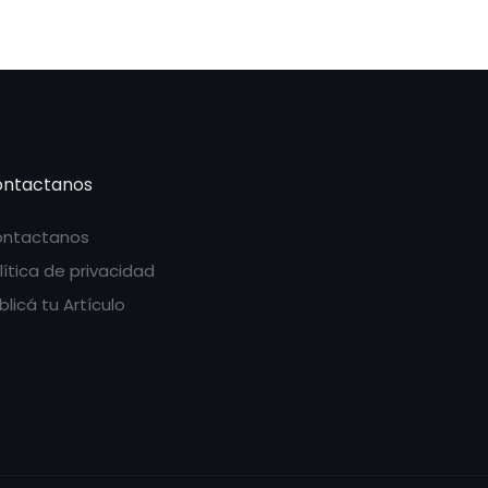
ntactanos
ntactanos
lítica de privacidad
blicá tu Artículo