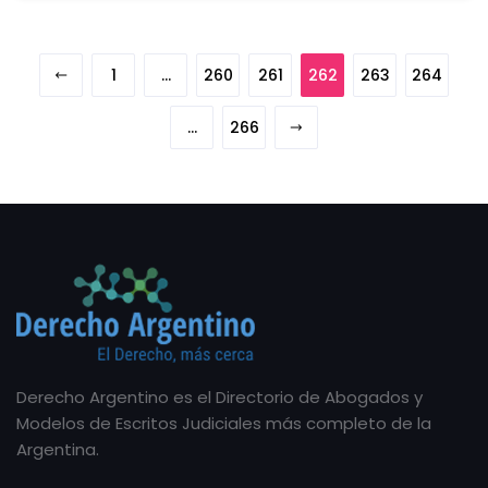
1
…
260
261
262
263
264
…
266
Derecho Argentino es el Directorio de Abogados y
Modelos de Escritos Judiciales más completo de la
Argentina.