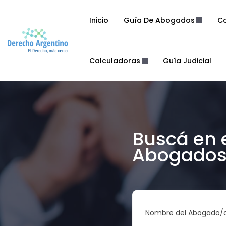
Inicio
Guía De Abogados
Co
Calculadoras
Guía Judicial
Buscá en 
Abogados 
Nombre del Abogado/