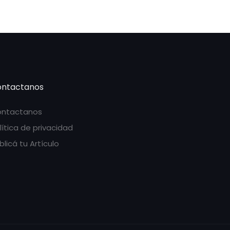
ntactanos
ntactanos
lítica de privacidad
blicá tu Artículo