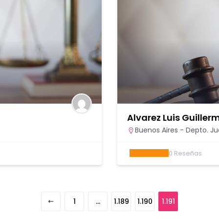
Alvarez Luis Guiller
Buenos Aires - Depto. Ju
0
Reseñas
1
…
1.189
1.190
1.191