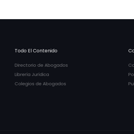
Todo El Contenido
Co
Directorio de Abogados
Co
Librería Jurídica
Po
Colegios de Abogados
Pu