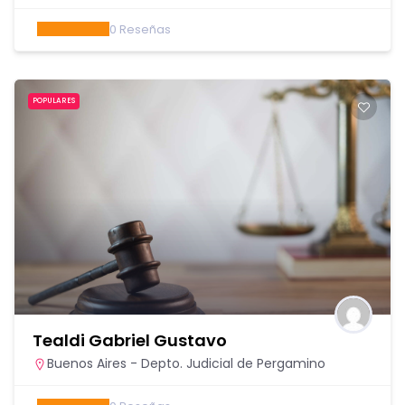
0
Reseñas
POPULARES
Tealdi Gabriel Gustavo
Buenos Aires - Depto. Judicial de Pergamino