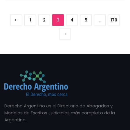
1
2
3
4
5
…
170
Derecho Argentino es el Directorio de Abogados y
Modelos de Escritos Judiciales más completo de la
Argentina.