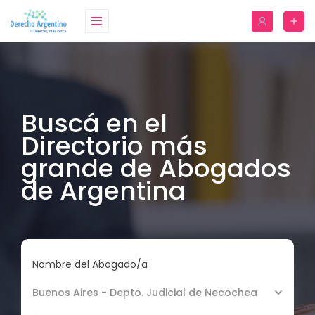
Buscá en el
Directorio más
grande de Abogados
de Argentina
Nombre del Abogado/a
Buenos Aires - Depto. Judicial de Necochea