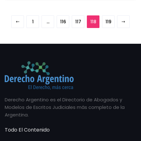
1
…
116
117
118
119
Derecho Argentino es el Directorio de Abogados y
Modelos de Escritos Judiciales más completo de la
Argentina.
Todo El Contenido