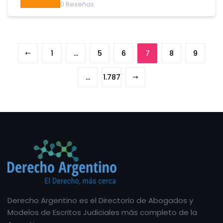
0
Reseñas
1
…
5
6
7
8
9
…
1.787
Derecho Argentino es el Directorio de Abogados y
Modelos de Escritos Judiciales más completo de la