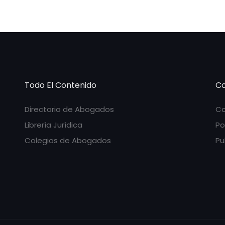
Todo El Contenido
Co
Directorio de Abogados
Co
Librería Jurídica
Po
Colegios de Abogados
Pu