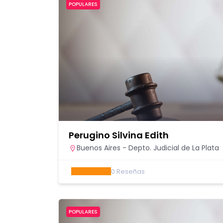
POPULARES
Perugino Silvina Edith
Buenos Aires - Depto. Judicial de La Plata
0
Reseñas
POPULARES