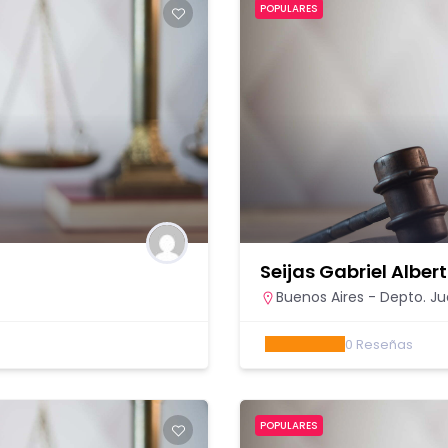
POPULARES
Seijas Gabriel Alber
Buenos Aires - Depto. Jud
0
Reseñas
POPULARES