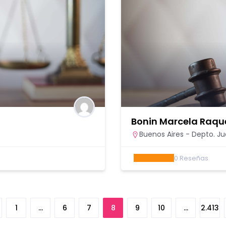
Bonin Marcela Raqu
Buenos Aires - Depto. Jud
0
Reseñas
1
…
6
7
8
9
10
…
2.413