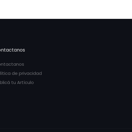
ntactanos
ntactanos
lítica de privacidad
blicá tu Artículo