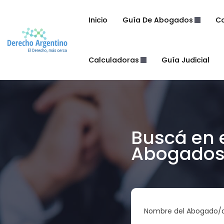
Inicio
Guía De Abogados
Co
Calculadoras
Guía Judicial
Buscá en 
Abogados 
Nombre del Abogado/