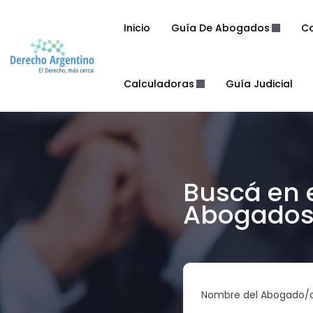
Inicio
Guía De Abogados
Co
Calculadoras
Guía Judicial
Buscá en 
Abogados 
Nombre del Abogado/