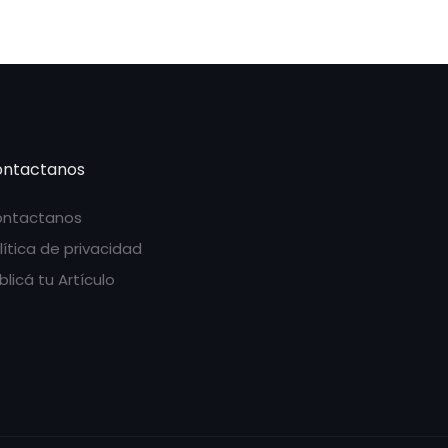
ntactanos
ntactanos
lítica de privacidad
blicá tu Artículo