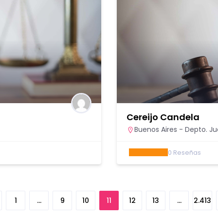
Cereijo Candela
Buenos Aires - Depto. Jud
0
Reseñas
1
…
9
10
11
12
13
…
2.413