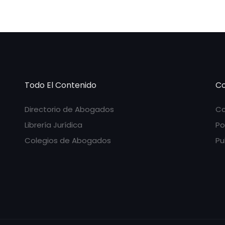
Todo El Contenido
Co
Directorio de Abogados
Co
Librería Jurídica
Po
Colegios de Abogados
Pu