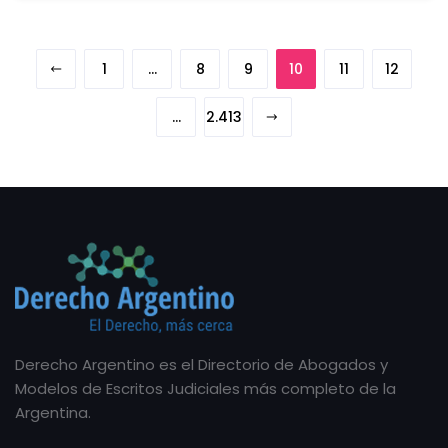
1
…
8
9
10
11
12
…
2.413
Derecho Argentino es el Directorio de Abogados y
Modelos de Escritos Judiciales más completo de la
Argentina.