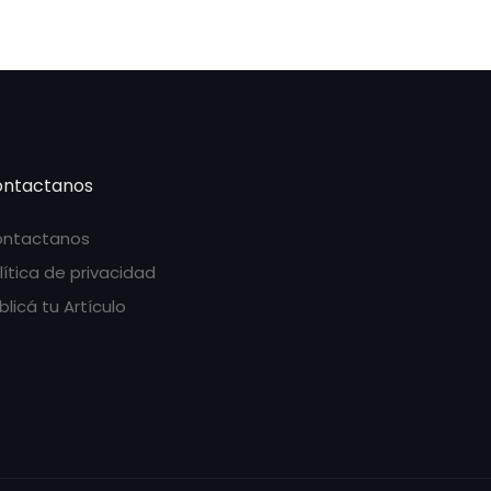
ntactanos
ntactanos
lítica de privacidad
blicá tu Artículo