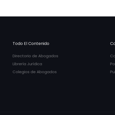
Todo El Contenido
Co
Directorio de Abogados
Co
Librería Jurídica
Po
Colegios de Abogados
Pu