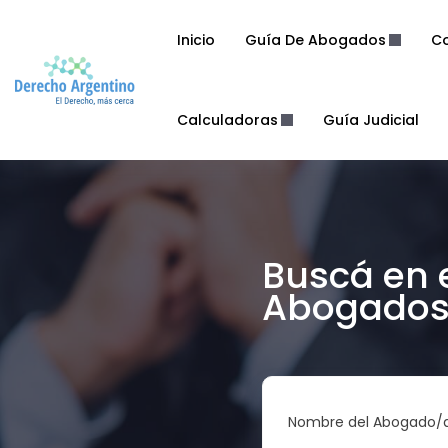
Inicio
Guía De Abogados
Co
Calculadoras
Guía Judicial
Buscá en 
Abogados 
Nombre del Abogado/