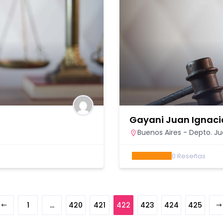
Gayani Juan Ignaci
Buenos Aires - Depto. Jud
0
Reseñas
1
…
420
421
422
423
424
425