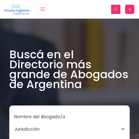
Buscá en el
Directorio más
grande de Abogados
de Argentina
Nombre del Abogado/a
Jurisdicción