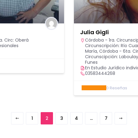
Julia Gigli
a. Circ: Oberá
Córdoba - 1ra. Circunsci
esionales
Circunscripción: Río Cua
María
,
Córdoba - 6ta. Cir
Circunscipción: Laboula
Funes
En Estudio Jurídico indivi
03583444268
0
Reseñas
1
2
3
4
…
7