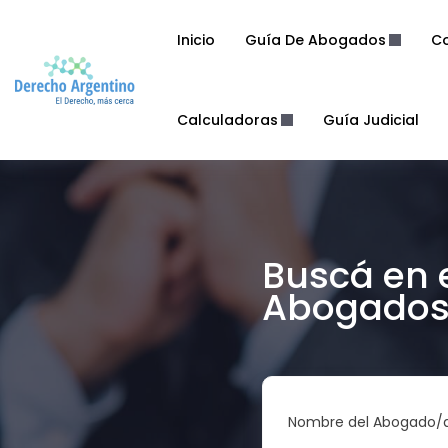
Inicio
Guía De Abogados
Co
Calculadoras
Guía Judicial
Buscá en 
Abogados 
Nombre del Abogado/