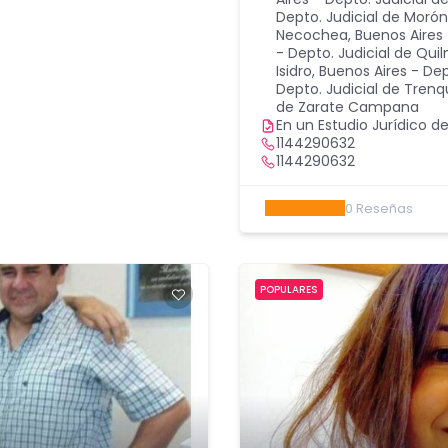
Depto. Judicial de Morón
Necochea
,
Buenos Aires
- Depto. Judicial de Qui
Isidro
,
Buenos Aires - Dep
Depto. Judicial de Tren
de Zarate Campana
En un Estudio Jurídico de
1144290632
1144290632
0
Reseñas
POPULARES