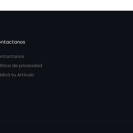
ntactanos
ntactanos
lítica de privacidad
blicá tu Artículo