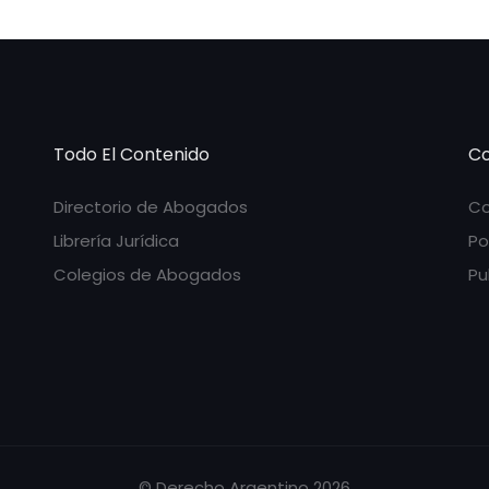
Todo El Contenido
Co
Directorio de Abogados
Co
Librería Jurídica
Po
Colegios de Abogados
Pu
© Derecho Argentino 2026