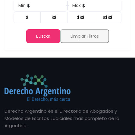
$
$
Min
Max
$
$$
$$$
$$$$
Buscar
Limpiar Filtros
Derecho Argentino es el Directorio de Abogados y
Modelos de Escritos Judiciales más completo de la
Argentina.