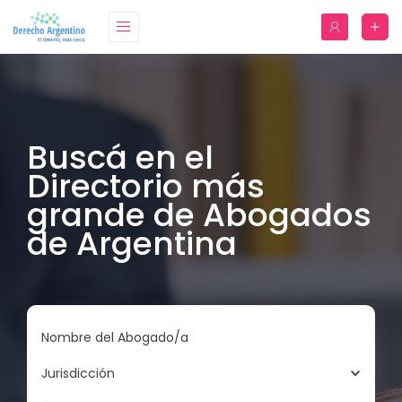
Buscá en el
Directorio más
grande de Abogados
de Argentina
Nombre del Abogado/a
Jurisdicción