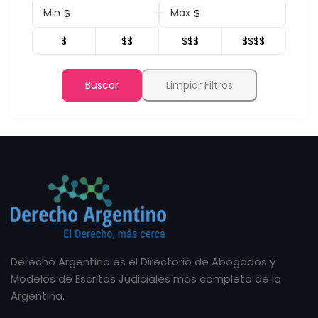
$
$
Min
Max
$
$$
$$$
$$$$
Buscar
Limpiar Filtros
Derecho Argentino es el Directorio de Abogados y
Modelos de Escritos Judiciales más completo de la
Argentina.