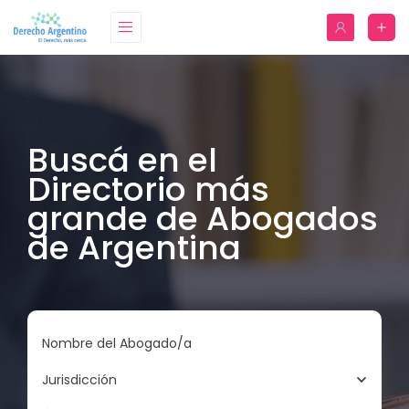
Buscá en el
Directorio más
grande de Abogados
de Argentina
Nombre del Abogado/a
Jurisdicción