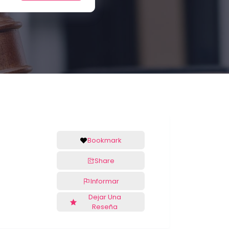
Bookmark
Share
Informar
Dejar Una
Reseña