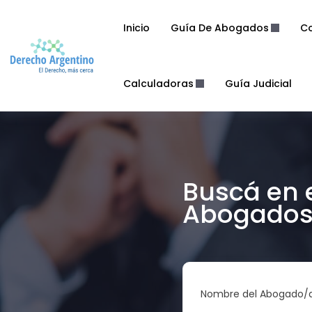
Inicio
Guía De Abogados
Co
Calculadoras
Guía Judicial
Buscá en 
Abogados 
Nombre del Abogado/