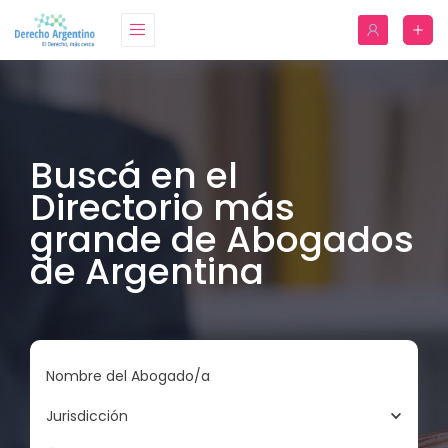
Buscá en el
Directorio más
grande de Abogados
de Argentina
Nombre del Abogado/a
Jurisdicción