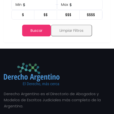
$
$
Min
Max
$
$$
$$$
$$$$
Buscar
Limpiar Filtros
Derecho Argentino es el Directorio de Abogados y
Modelos de Escritos Judiciales más completo de la
Argentina.