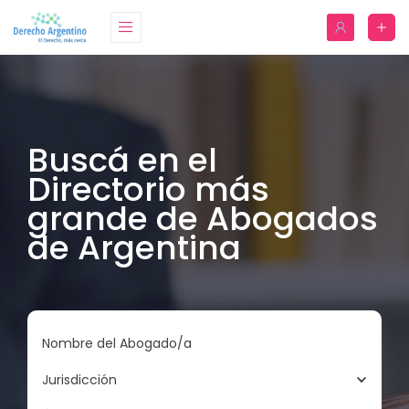
Buscá en el
Directorio más
grande de Abogados
de Argentina
Nombre del Abogado/a
Jurisdicción