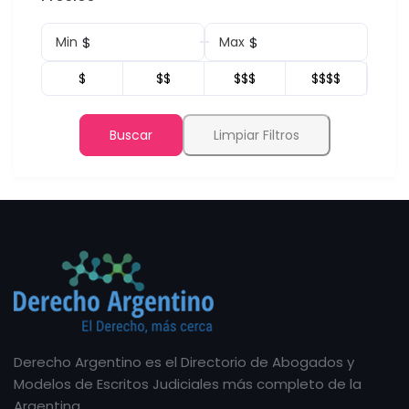
$
$
Min
Max
$
$$
$$$
$$$$
Buscar
Limpiar Filtros
Derecho Argentino es el Directorio de Abogados y
Modelos de Escritos Judiciales más completo de la
Argentina.