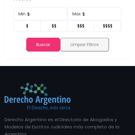
$
$
Min
Max
$
$$
$$$
$$$$
Buscar
Limpiar Filtros
Derecho Argentino es el Directorio de Abogados y
Modelos de Escritos Judiciales más completo de la
Argentina.