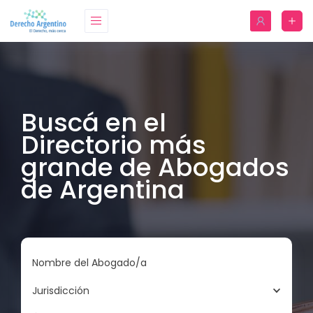
Buscá en el
Directorio más
grande de Abogados
de Argentina
Nombre del Abogado/a
Jurisdicción