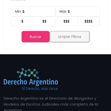
$
$
Min
Max
$
$$
$$$
$$$$
Buscar
Limpiar Filtros
Derecho Argentino es el Directorio de Abogados y
Modelos de Escritos Judiciales más completo de la
Argentina.