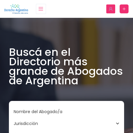
Buscá en el
Directorio más
grande de Abogados
de Argentina
Nombre del Abogado/a
Jurisdicción