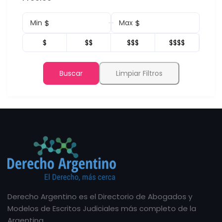
$
$
Min
Max
$
$$
$$$
$$$$
Buscar
Limpiar Filtros
Derecho Argentino es el Directorio de Abogados y
Modelos de Escritos Judiciales más completo de la
Argentina.