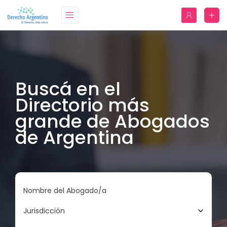
Buscá en el
Directorio más
grande de Abogados
de Argentina
Nombre del Abogado/a
Jurisdicción