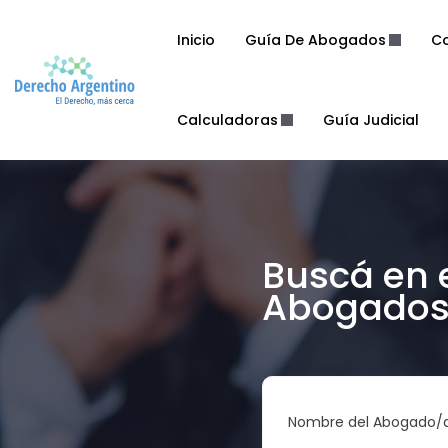
Inicio
Guía De Abogados
Co
Calculadoras
Guía Judicial
Buscá en 
Abogados 
Nombre del Abogado/