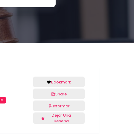
Bookmark
Share
ES
Informar
Dejar Una
Reseña