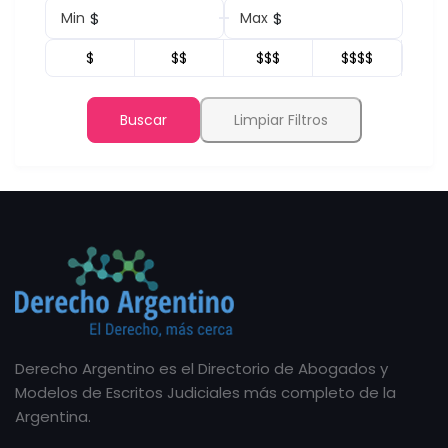
$
$
Min
Max
$
$$
$$$
$$$$
Buscar
Limpiar Filtros
Derecho Argentino es el Directorio de Abogados y
Modelos de Escritos Judiciales más completo de la
Argentina.