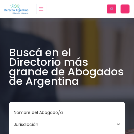
Buscá en el
Directorio más
grande de Abogados
de Argentina
Nombre del Abogado/a
Jurisdicción