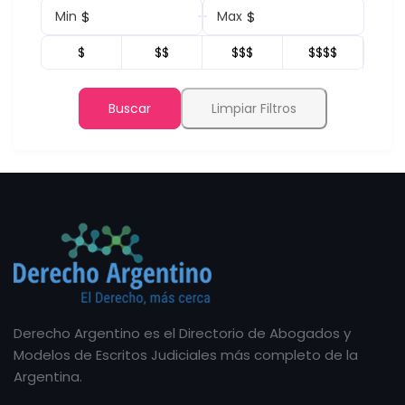
$
$
Min
Max
$
$$
$$$
$$$$
Buscar
Limpiar Filtros
Derecho Argentino es el Directorio de Abogados y
Modelos de Escritos Judiciales más completo de la
Argentina.