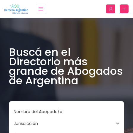
Buscá en el
Directorio más
grande de Abogados
de Argentina
Nombre del Abogado/a
Jurisdicción