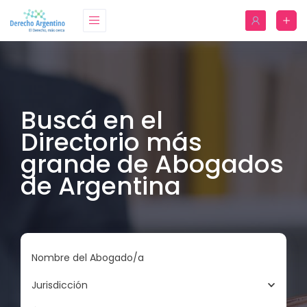
Buscá en el
Directorio más
grande de Abogados
de Argentina
Nombre del Abogado/a
Jurisdicción