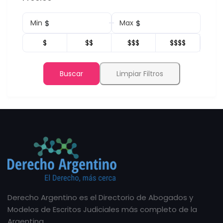
$
$
Min
Max
$
$$
$$$
$$$$
Buscar
Limpiar Filtros
Derecho Argentino es el Directorio de Abogados y
Modelos de Escritos Judiciales más completo de la
Argentina.