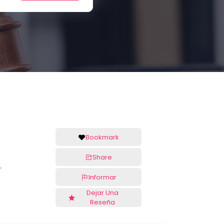
Bookmark
Share
Informar
Dejar Una
Reseña