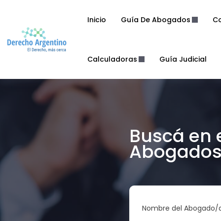
Inicio
Guía De Abogados
Co
Calculadoras
Guía Judicial
Buscá en 
Abogados 
Nombre del Abogado/