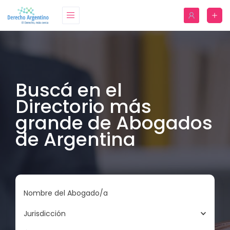
Buscá en el
Directorio más
grande de Abogados
de Argentina
Nombre del Abogado/a
Jurisdicción