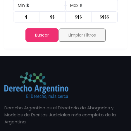
$
$
Min
Max
$
$$
$$$
$$$$
Buscar
Limpiar Filtros
Derecho Argentino es el Directorio de Abogados y
Modelos de Escritos Judiciales más completo de la
Argentina.