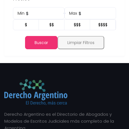
$
$
Min
Max
$
$$
$$$
$$$$
Buscar
Limpiar Filtros
Derecho Argentino es el Directorio de Abogados y
Modelos de Escritos Judiciales más completo de la
Argentina.