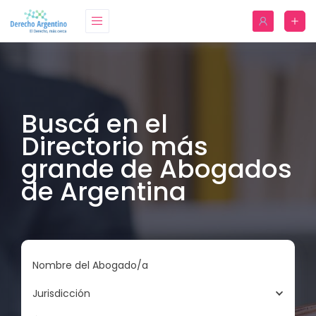
Buscá en el
Directorio más
grande de Abogados
de Argentina
Nombre del Abogado/a
Jurisdicción