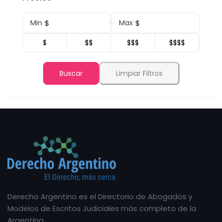
$
$
Min
Max
$
$$
$$$
$$$$
Buscar
Limpiar Filtros
Derecho Argentino es el Directorio de Abogados y
Modelos de Escritos Judiciales más completo de la
Argentina.