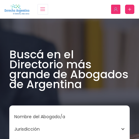
Buscá en el
Directorio más
grande de Abogados
de Argentina
Nombre del Abogado/a
Jurisdicción