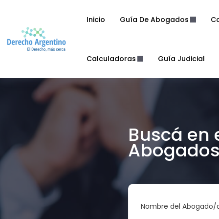
Inicio
Guía De Abogados
Co
Calculadoras
Guía Judicial
Buscá en 
Abogados 
Nombre del Abogado/