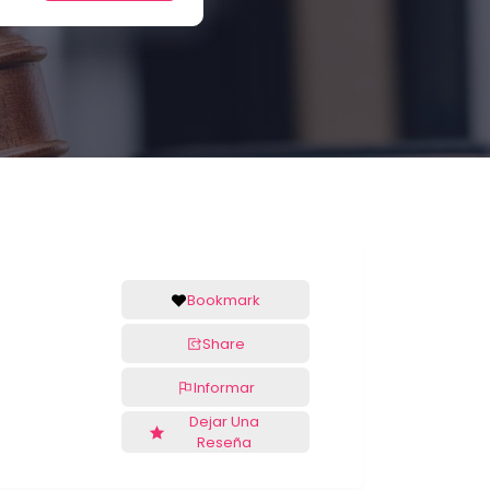
Bookmark
Share
Informar
Dejar Una
Reseña