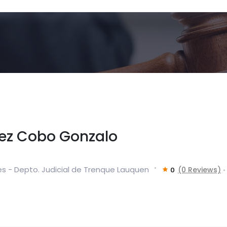
ez Cobo Gonzalo
es - Depto. Judicial de Trenque Lauquen
(0 Reviews)
0