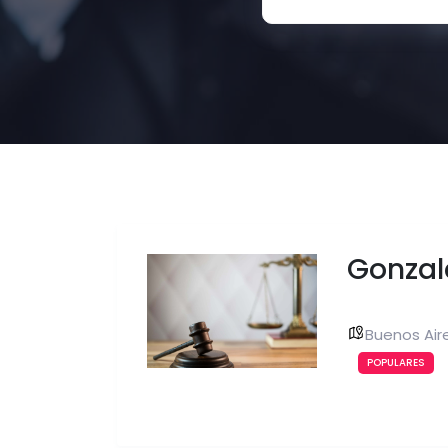
Gonzal
Buenos Air
POPULARES