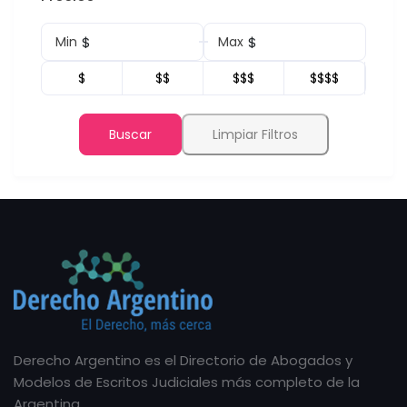
$
$
Min
Max
$
$$
$$$
$$$$
Buscar
Limpiar Filtros
Derecho Argentino es el Directorio de Abogados y
Modelos de Escritos Judiciales más completo de la
Argentina.