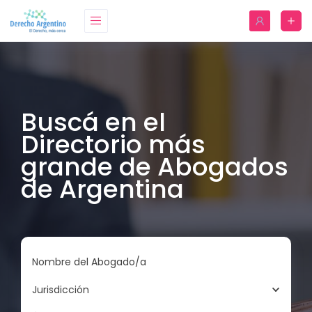
Buscá en el
Directorio más
grande de Abogados
de Argentina
Nombre del Abogado/a
Jurisdicción