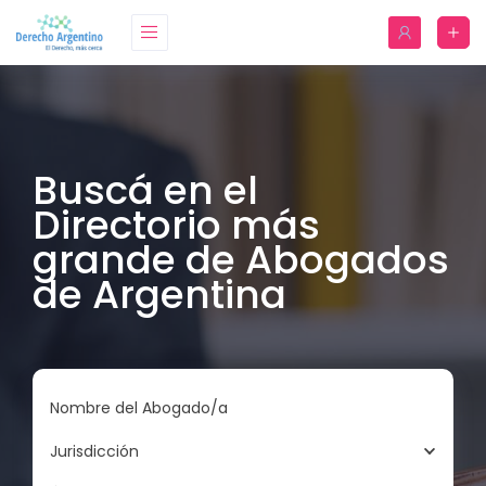
Buscá en el
Directorio más
grande de Abogados
de Argentina
Nombre del Abogado/a
Jurisdicción