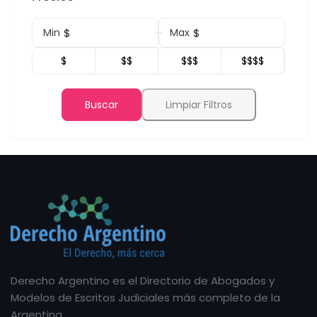
$
$
Min
Max
$
$$
$$$
$$$$
Buscar
Limpiar Filtros
Derecho Argentino es el Directorio de Abogados y
Modelos de Escritos Judiciales más completo de la
Argentina.