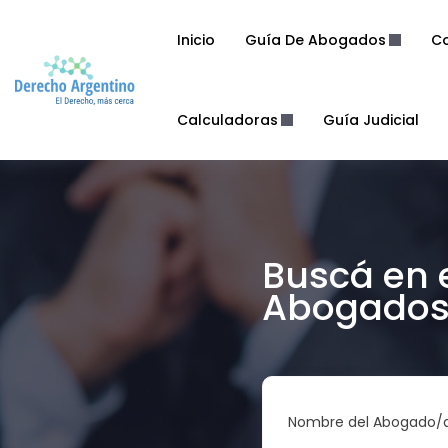
Inicio
Guía De Abogados
Co
Calculadoras
Guía Judicial
Buscá en 
Abogados 
Nombre del Abogado/