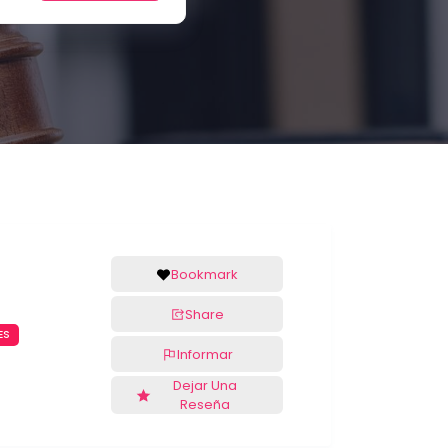
Bookmark
Share
ES
Informar
Dejar Una
Reseña