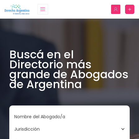
Buscá en el
Directorio más
grande de Abogados
de Argentina
Nombre del Abogado/a
Jurisdicción