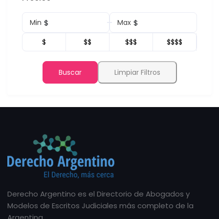
$
$
Min
Max
$
$$
$$$
$$$$
Buscar
Limpiar Filtros
Derecho Argentino es el Directorio de Abogados y
Modelos de Escritos Judiciales más completo de la
Argentina.