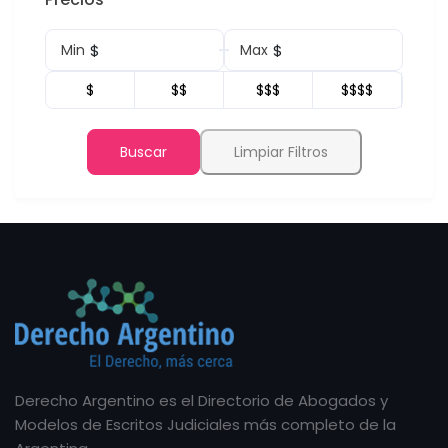
$
$
Min
Max
$
$$
$$$
$$$$
Buscar
Limpiar Filtros
Derecho Argentino es el Directorio de Abogados y
Modelos de Escritos Judiciales más completo de la