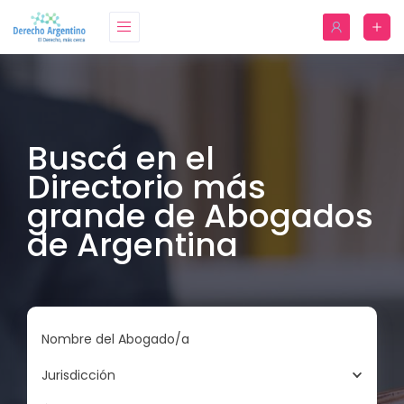
Buscá en el
Directorio más
grande de Abogados
de Argentina
Nombre del Abogado/a
Jurisdicción