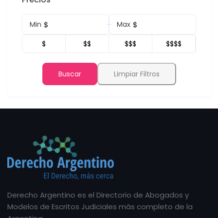
$
$
Min
Max
$
$$
$$$
$$$$
Buscar
Limpiar Filtros
Derecho Argentino es el Directorio de Abogados y
Modelos de Escritos Judiciales más completo de la