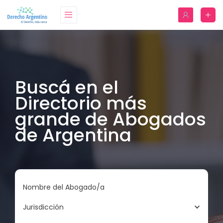
Buscá en el
Directorio más
grande de Abogados
de Argentina
Nombre del Abogado/a
Jurisdicción